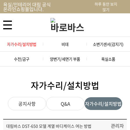
욕실/인테리어 대림 공식
하루 동안 보지
온라인쇼핑몰입니다.
않기
자가수리/설치방법
비데
소변기센서(감지기)
수전/금구
양변기/세면기 부품
욕실소품
자가수리/설치방법
공지사항
Q&A
자가수리/설치방법
관리자
대림바스 DST-650 모델 계열 바디케이스 여는 방법